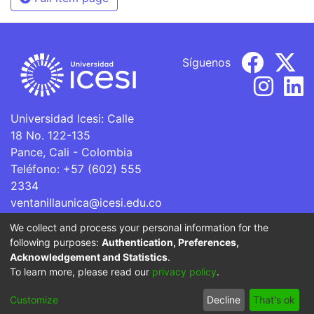
Síguenos
Universidad Icesi: Calle
18 No. 122-135
Pance, Cali - Colombia
Teléfono: +57 (602) 555
2334
ventanillaunica@icesi.edu.co
We collect and process your personal information for the
La Universidad Icesi es una Institución de Educación
following purposes:
Authentication, Preferences,
Superior que se encuentra sujeta a inspección y vigilancia
Acknowledgement and Statistics
.
por parte del Ministerio de Educación Nacional.
To learn more, please read our
privacy policy
.
Cookie
Privacy
End User
Send
Customize
Decline
That's ok
settings
policy
Agreement
Feedback