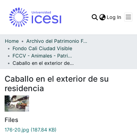
(curren
Log In
Communities & Collec
All of DSpace
Home
Archivo del Patrimonio Fotográfico y Fílmico del Valle del Cauca
Fondo Cali Ciudad Visible
Statistics
FCCV - Animales - Patrimonial
Caballo en el exterior de su residencia
Caballo en el exterior de su
residencia
Files
176-20.jpg
(187.84 KB)