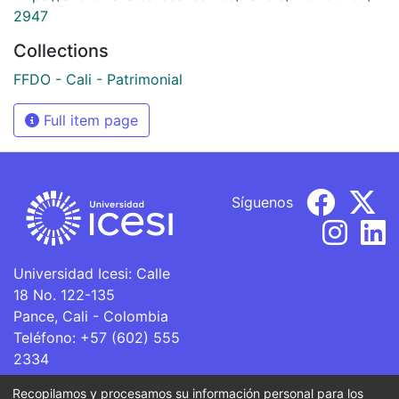
2947
Collections
FFDO - Cali - Patrimonial
Full item page
Síguenos
Universidad Icesi: Calle
18 No. 122-135
Pance, Cali - Colombia
Teléfono: +57 (602) 555
2334
ventanillaunica@icesi.edu.co
Recopilamos y procesamos su información personal para los