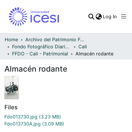
(curren
Log In
Communities & Collec
All of DSpace
Home
Archivo del Patrimonio Fotográfico y Fílmico del Valle del Cauca
Fondo Fotográfico Diario Occidente
Cali
Statistics
FFDO - Cali - Patrimonial
Almacén rodante
Almacén rodante
Files
Fdo013730.jpg
(3.23 MB)
Fdo013730A.jpg
(3.09 MB)