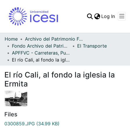
(curren
Log In
Communities & Collec
All of DSpace
Home
Archivo del Patrimonio Fotográfico y Fílmico del Valle del Cauca
Fondo Archivo del Patrimonio Fotográfico y Fílmico del Valle del Cauca
El Transporte
Statistics
APFFVC - Carreteras, Puentes - Patrimonial
El río Cali, al fondo la iglesia la Ermita
El río Cali, al fondo la iglesia la
Ermita
Files
0300859.JPG
(34.99 KB)