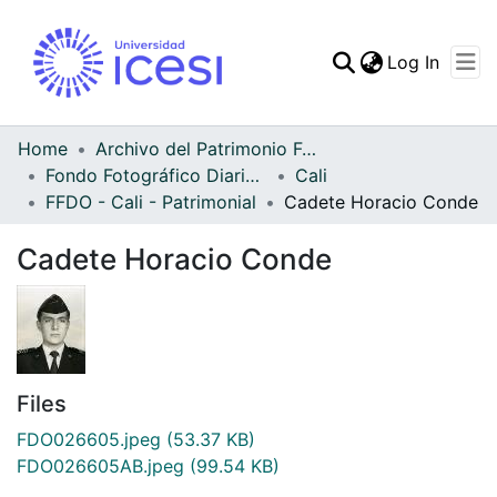
(curren
Log In
Communities & Collec
All of DSpace
Home
Archivo del Patrimonio Fotográfico y Fílmico del Valle del Cauca
Fondo Fotográfico Diario Occidente
Cali
Statistics
FFDO - Cali - Patrimonial
Cadete Horacio Conde
Cadete Horacio Conde
Files
FDO026605.jpeg
(53.37 KB)
FDO026605AB.jpeg
(99.54 KB)