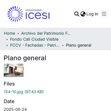
(curren
Log In
Communities & Collec
All of DSpace
Home
Archivo del Patrimonio Fotográfico y Fílmico del Valle del Cauca
Fondo Cali Ciudad Visible
Statistics
FCCV - Fachadas - Patrimonial
Plano general
Plano general
Files
154-10.jpg
(97.43 KB)
Date
2005-06-24