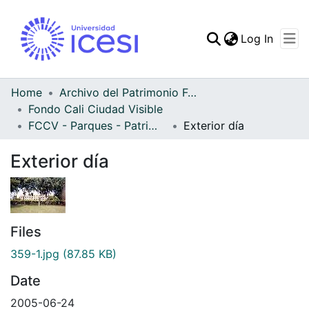
(curren
Log In
Communities & Collec
All of DSpace
Home
Archivo del Patrimonio Fotográfico y Fílmico del Valle del Cauca
Fondo Cali Ciudad Visible
Statistics
FCCV - Parques - Patrimonial
Exterior día
Exterior día
Files
359-1.jpg
(87.85 KB)
Date
2005-06-24