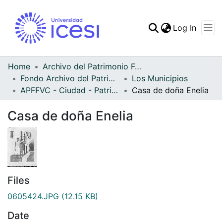
(curren
Log In
Communities & Collec
All of DSpace
Home
Archivo del Patrimonio Fotográfico y Fílmico del Valle del Cauca
Fondo Archivo del Patrimonio Fotográfico y Fílmico del Valle del Cauca
Los Municipios
Statistics
APFFVC - Ciudad - Patrimonial
Casa de doña Enelia
Casa de doña Enelia
Files
0605424.JPG
(12.15 KB)
Date