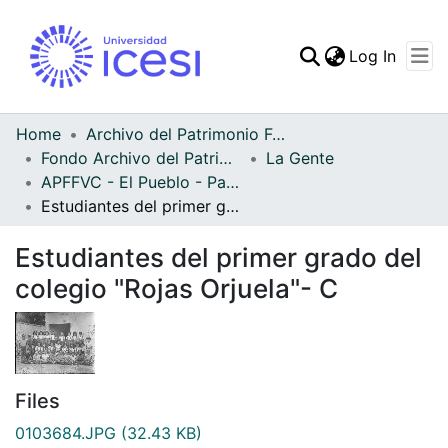
(curren
Log In
Communities & Collec
All of DSpace
Home
Archivo del Patrimonio Fotográfico y Fílmico del Valle del Cauca
Fondo Archivo del Patrimonio Fotográfico y Fílmico del Valle del Cauca
La Gente
Statistics
APFFVC - El Pueblo - Patrimonial
Estudiantes del primer grado del colegio "Rojas Orjuela"- C
Estudiantes del primer grado del
colegio "Rojas Orjuela"- C
Files
0103684.JPG
(32.43 KB)