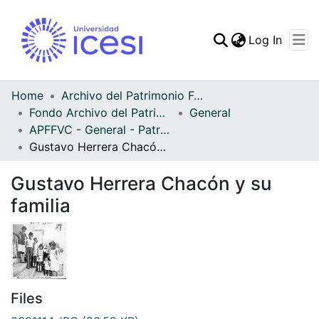
(curren
Log In
Communities & Collec
All of DSpace
Home
Archivo del Patrimonio Fotográfico y Fílmico del Valle del Cauca
Fondo Archivo del Patrimonio Fotográfico y Fílmico del Valle del Cauca
General
Statistics
APFFVC - General - Patrimonial
Gustavo Herrera Chacón y su familia
Gustavo Herrera Chacón y su
familia
Files