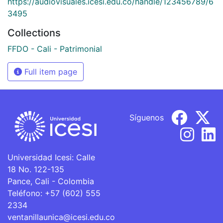
https://audiovisuales.icesi.edu.co/handle/123456789/6
3495
Collections
FFDO - Cali - Patrimonial
Full item page
Síguenos
Universidad Icesi: Calle
18 No. 122-135
Pance, Cali - Colombia
Teléfono: +57 (602) 555
2334
ventanillaunica@icesi.edu.co