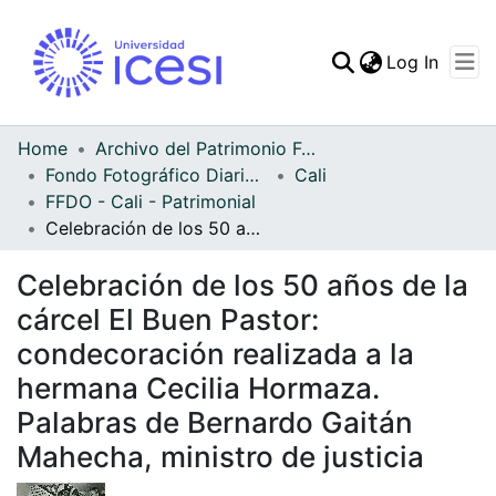
(curren
Log In
Communities & Collec
All of DSpace
Home
Archivo del Patrimonio Fotográfico y Fílmico del Valle del Cauca
Fondo Fotográfico Diario Occidente
Cali
Statistics
FFDO - Cali - Patrimonial
Celebración de los 50 años de la cárcel El Buen Pastor: condecoración realizada a la hermana Cecilia Hormaza. Palabras de Bernardo Gaitán Mahecha, ministro de justicia
Celebración de los 50 años de la
cárcel El Buen Pastor:
condecoración realizada a la
hermana Cecilia Hormaza.
Palabras de Bernardo Gaitán
Mahecha, ministro de justicia