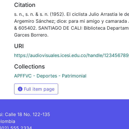
Citation
s. n., s. n. & s. n. (1952). El ciclista Julio Arrastia le
Argemiro Sánchez; dice: para mi amigo y camarada
& 605402. SANTIAGO DE CALI: Biblioteca Departam
Garces Borrero.
URI
https://audiovisuales.icesi.edu.co/handle/12345678
Collections
APFFVC - Deportes - Patrimonial
Full item page
si: Calle 18 No. 122-135
olombia
(602) 555 2334