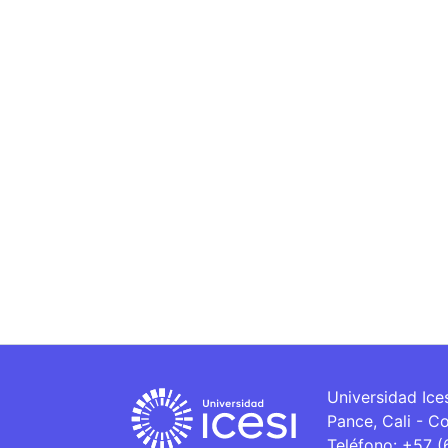
Universidad Ice
Pance, Cali - C
Teléfono: +57 