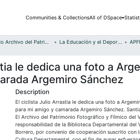
Communities & Collections
All of DSpace
Statist
Fondo Archivo del Patrimonio Fotográfico y Fílmico del Valle del Cauca
La Educación y el Deporte
astia le dedica una foto a Ar
marada Argemiro Sánchez
Description
El ciclista Julio Arrastia le dedica una foto a Argemi
para mi amigo y camarada Argemiro Sánchez. Santia
El Archivo del Patrimonio Fotográfico y Fílmico del 
responsabilidad de la Biblioteca Departamental del 
Borrero, por convenio de cooperación suscrito con l
Cultura Departamental, con el fin de aunar esfuerzo