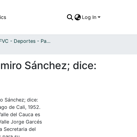
ics
Log In
APFFVC - Deportes - Patrimonial
gemiro Sánchez; dice:
ro Sánchez; dice:
go de Cali, 1952.
Valle del Cauca es
Valle Jorge Garcés
a Secretaria del
s para su