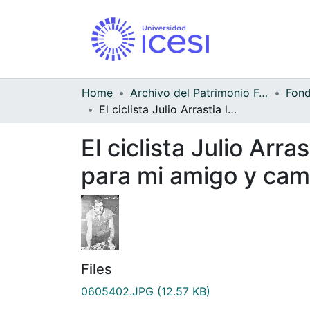
Home
Archivo del Patrimonio Fotográfico y Fílmico del Valle del Cauca
El ciclista Julio Arrastia le dedica una foto a Argemiro Sánchez; dice: para mi amigo y camarada Argemiro Sánchez
El ciclista Julio Arr
para mi amigo y ca
Files
0605402.JPG
(12.57 KB)