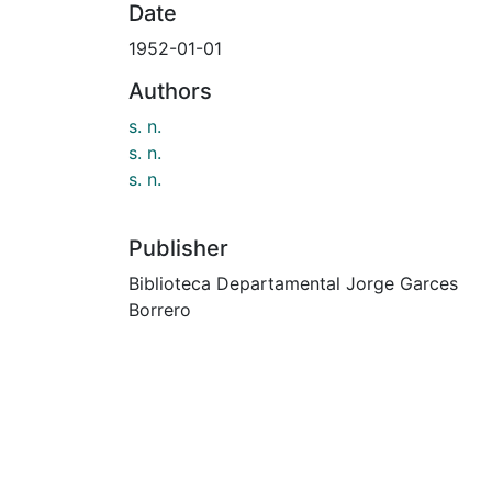
Date
1952-01-01
Authors
s. n.
s. n.
s. n.
Publisher
Biblioteca Departamental Jorge Garces
Borrero