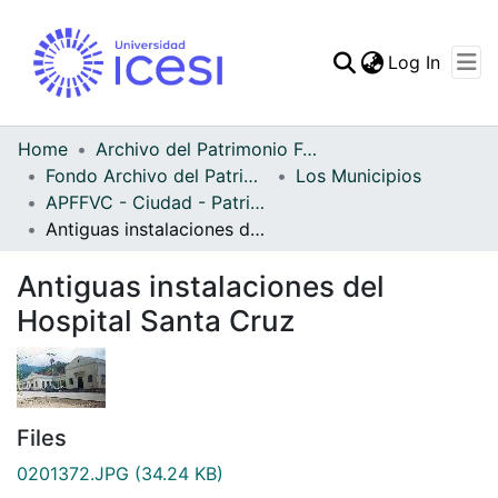
(curren
Log In
Communities & Collec
All of DSpace
Home
Archivo del Patrimonio Fotográfico y Fílmico del Valle del Cauca
Fondo Archivo del Patrimonio Fotográfico y Fílmico del Valle del Cauca
Los Municipios
Statistics
APFFVC - Ciudad - Patrimonial
Antiguas instalaciones del Hospital Santa Cruz
Antiguas instalaciones del
Hospital Santa Cruz
Files
0201372.JPG
(34.24 KB)