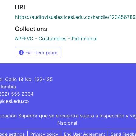
URI
https://audiovisuales.icesi.edu.co/handle/12345678
Collections
APFFVC - Costumbres - Patrimonial
Full item page
si: Calle 18 No. 122-135
olombia
(602) 555 2334
@icesi.edu.co
ucación Superior que se encuentra sujeta a inspección y vi
Nacional.
okie settings
Privacy policy
End User Agreement
Send Feedb