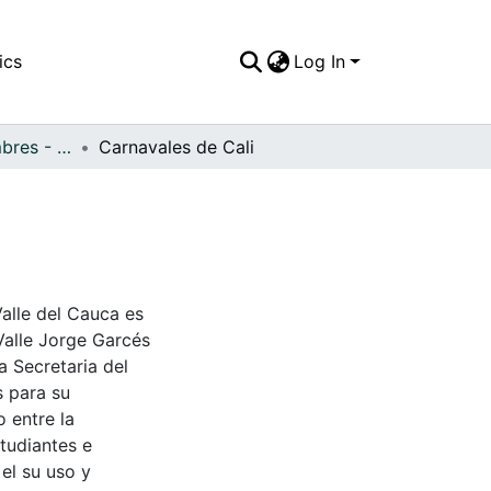
ics
Log In
APFFVC - Costumbres - Patrimonial
Carnavales de Cali
Valle del Cauca es
Valle Jorge Garcés
a Secretaria del
s para su
 entre la
tudiantes e
 el su uso y