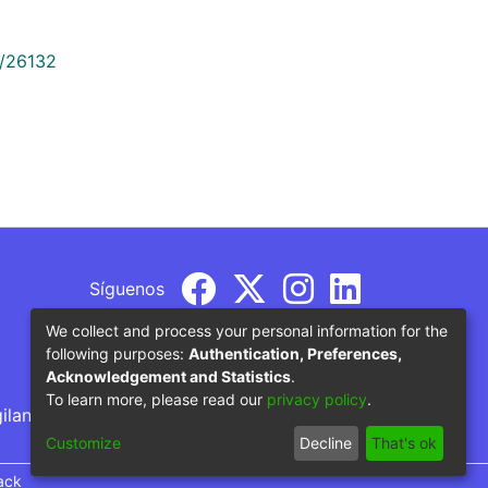
9/26132
Síguenos
We collect and process your personal information for the
following purposes:
Authentication, Preferences,
Acknowledgement and Statistics
.
To learn more, please read our
privacy policy
.
gilancia por parte del Ministerio de Educación
Customize
Decline
That's ok
ack