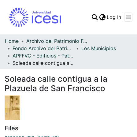
(curren
Log In
Communities & Collec
All of DSpace
Home
Archivo del Patrimonio Fotográfico y Fílmico del Valle del Cauca
Fondo Archivo del Patrimonio Fotográfico y Fílmico del Valle del Cauca
Los Municipios
Statistics
APFFVC - Edificios - Patrimonial
Soleada calle contigua a la Plazuela de San Francisco
Soleada calle contigua a la
Plazuela de San Francisco
Files