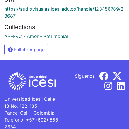
https://audiovisuales.icesi.edu.co/handle/123456789/2
3687
Collections
APFFVC - Amor - Patrimonial
Full item page
Síguenos
Universidad Icesi: Calle
18 No. 122-135
Pance, Cali - Colombia
Teléfono: +57 (602) 555
2334