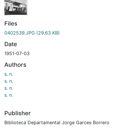
Files
0402539.JPG
(29.63 KB)
Date
1951-07-03
Authors
s. n.
s. n.
s. n.
s. n.
Publisher
Biblioteca Departamental Jorge Garces Borrero