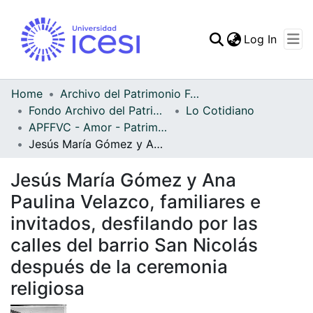
(curren
Log In
Communities & Collec
All of DSpace
Home
Archivo del Patrimonio Fotográfico y Fílmico del Valle del Cauca
Fondo Archivo del Patrimonio Fotográfico y Fílmico del Valle del Cauca
Lo Cotidiano
Statistics
APFFVC - Amor - Patrimonial
Jesús María Gómez y Ana Paulina Velazco, familiares e invitados, desfilando por las calles del barrio San Nicolás después de la ceremonia religiosa
Jesús María Gómez y Ana
Paulina Velazco, familiares e
invitados, desfilando por las
calles del barrio San Nicolás
después de la ceremonia
religiosa