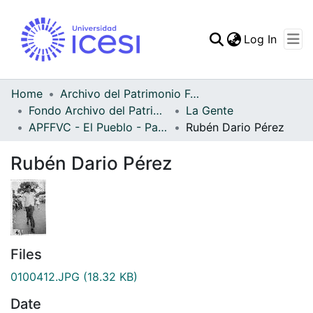
(curren
Log In
Communities & Collec
All of DSpace
Home
Archivo del Patrimonio Fotográfico y Fílmico del Valle del Cauca
Fondo Archivo del Patrimonio Fotográfico y Fílmico del Valle del Cauca
La Gente
Statistics
APFFVC - El Pueblo - Patrimonial
Rubén Dario Pérez
Rubén Dario Pérez
Files
0100412.JPG
(18.32 KB)
Date