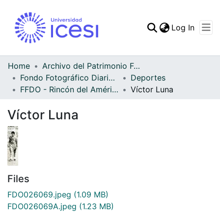
(curren
Log In
Communities & Collec
All of DSpace
Home
Archivo del Patrimonio Fotográfico y Fílmico del Valle del Cauca
Fondo Fotográfico Diario Occidente
Deportes
Statistics
FFDO - Rincón del América - Patrimonial
Víctor Luna
Víctor Luna
Files
FDO026069.jpeg
(1.09 MB)
FDO026069A.jpeg
(1.23 MB)