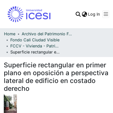
(curren
Log In
Communities & Collec
All of DSpace
Home
Archivo del Patrimonio Fotográfico y Fílmico del Valle del Cauca
Fondo Cali Ciudad Visible
Statistics
FCCV - Vivienda - Patrimonial
Superficie rectangular en primer plano en oposición a perspectiva lateral de edificio en costado derecho
Superficie rectangular en primer
plano en oposición a perspectiva
lateral de edificio en costado
derecho