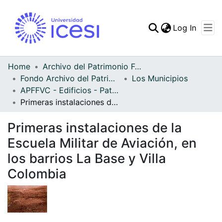
(curren
Log In
Communities & Collec
All of DSpace
Home
Archivo del Patrimonio Fotográfico y Fílmico del Valle del Cauca
Fondo Archivo del Patrimonio Fotográfico y Fílmico del Valle del Cauca
Los Municipios
Statistics
APFFVC - Edificios - Patrimonial
Primeras instalaciones de la Escuela Militar de Aviación, en los barrios La Base y Villa Colombia
Primeras instalaciones de la
Escuela Militar de Aviación, en
los barrios La Base y Villa
Colombia