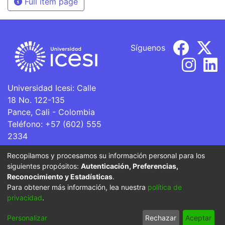
Full item page
Síguenos
Universidad Icesi: Calle
18 No. 122-135
Pance, Cali - Colombia
Teléfono: +57 (602) 555
2334
ventanillaunica@icesi.edu.co
Recopilamos y procesamos su información personal para los
siguientes propósitos:
Autenticación, Preferencias,
La Universidad Icesi es una Institución de Educación
Reconocimiento y Estadísticas
.
Superior que se encuentra sujeta a inspección y vigilancia
Para obtener más información, lea nuestra
política de
por parte del Ministerio de Educación Nacional.
privacidad
.
Cookie
Privacy
End User
Send
Personalizar
Rechazar
Aceptar