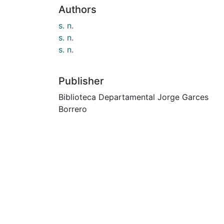
Authors
s. n.
s. n.
s. n.
Publisher
Biblioteca Departamental Jorge Garces
Borrero