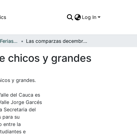
ics
Log In
APFFVC - Fiestas, Ferias y Carnavales - Patrimonial
Las comparzas decembrinas reunen el jolgorio de chicos y grandes
e chicos y grandes
icos y grandes.
Valle del Cauca es
Valle Jorge Garcés
a Secretaria del
s para su
 entre la
tudiantes e