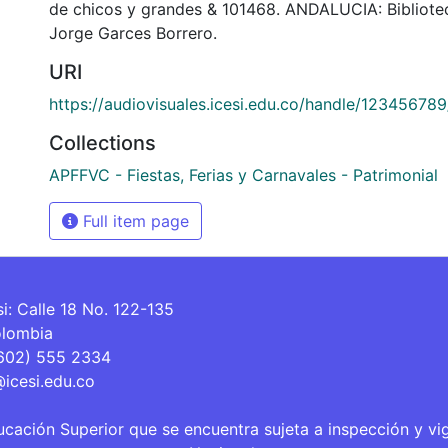
de chicos y grandes & 101468. ANDALUCIA: Bibliot
Jorge Garces Borrero.
URI
https://audiovisuales.icesi.edu.co/handle/12345678
Collections
APFFVC - Fiestas, Ferias y Carnavales - Patrimonial
Full item page
si: Calle 18 No. 122-135
olombia
(602) 555 2334
@icesi.edu.co
ucación Superior que se encuentra sujeta a inspección y vi