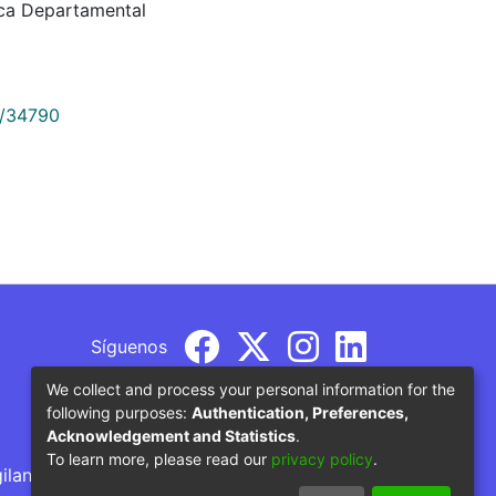
eca Departamental
9/34790
Síguenos
We collect and process your personal information for the
following purposes:
Authentication, Preferences,
Acknowledgement and Statistics
.
To learn more, please read our
privacy policy
.
gilancia por parte del Ministerio de Educación