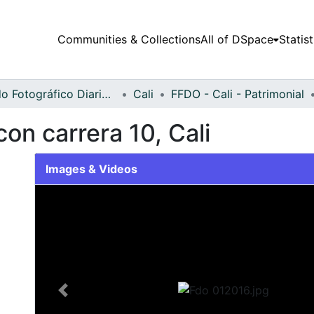
Communities & Collections
All of DSpace
Statist
Fondo Fotográfico Diario Occidente
Cali
FFDO - Cali - Patrimonial
con carrera 10, Cali
Images & Videos
Slide 1 of 1
Previous