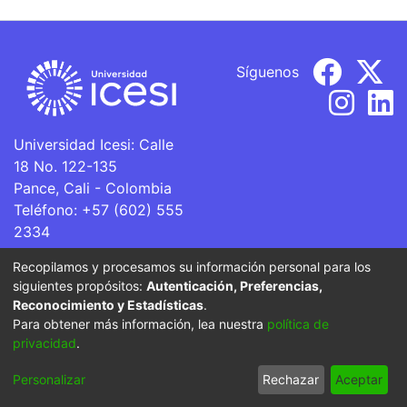
Síguenos
Universidad Icesi: Calle
18 No. 122-135
Pance, Cali - Colombia
Teléfono: +57 (602) 555
2334
ventanillaunica@icesi.edu.co
Recopilamos y procesamos su información personal para los
siguientes propósitos:
Autenticación, Preferencias,
La Universidad Icesi es una Institución de Educación
Reconocimiento y Estadísticas
.
Superior que se encuentra sujeta a inspección y vigilancia
Para obtener más información, lea nuestra
política de
por parte del Ministerio de Educación Nacional.
privacidad
.
Cookie
Privacy
End User
Send
Personalizar
Rechazar
Aceptar
settings
policy
Agreement
Feedback