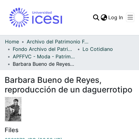
(curren
Log In
Communities & Collec
All of DSpace
Home
Archivo del Patrimonio Fotográfico y Fílmico del Valle del Cauca
Fondo Archivo del Patrimonio Fotográfico y Fílmico del Valle del Cauca
Lo Cotidiano
Statistics
APFFVC - Moda - Patrimonial
Barbara Bueno de Reyes, reproducción de un daguerrotipo
Barbara Bueno de Reyes,
reproducción de un daguerrotipo
Files