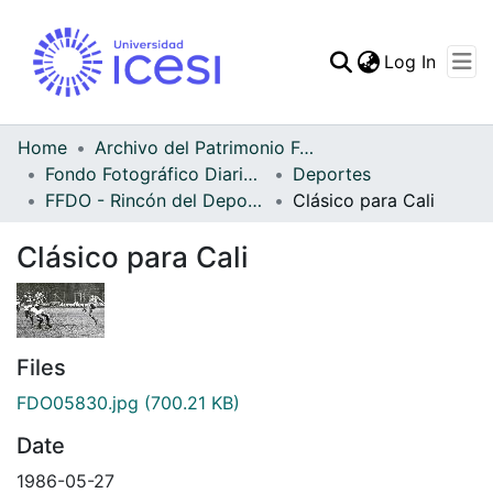
(curren
Log In
Communities & Collec
All of DSpace
Home
Archivo del Patrimonio Fotográfico y Fílmico del Valle del Cauca
Fondo Fotográfico Diario Occidente
Deportes
Statistics
FFDO - Rincón del Deportivo Cali - Patrimonial
Clásico para Cali
Clásico para Cali
Files
FDO05830.jpg
(700.21 KB)
Date
1986-05-27