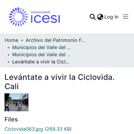
(curren
Log In
Communities & Collec
All of DSpace
Home
Archivo del Patrimonio Fotográfico y Fílmico del Valle del Cauca
Municipios del Valle del Cauca
Statistics
Municipios del Valle del Cauca
Levántate a vivir la Ciclovida. Cali
Levántate a vivir la Ciclovida.
Cali
Files
Ciclovida063.jpg
(269.33 KB)