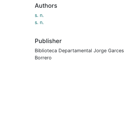
Authors
s. n.
s. n.
Publisher
Biblioteca Departamental Jorge Garces
Borrero