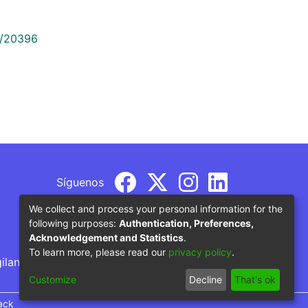
9/20396
Síguenos
We collect and process your personal information for the
following purposes:
Authentication, Preferences,
Acknowledgement and Statistics
.
To learn more, please read our
privacy policy
.
gilancia por parte del Ministerio de Educación
Customize
Decline
That's ok
ack