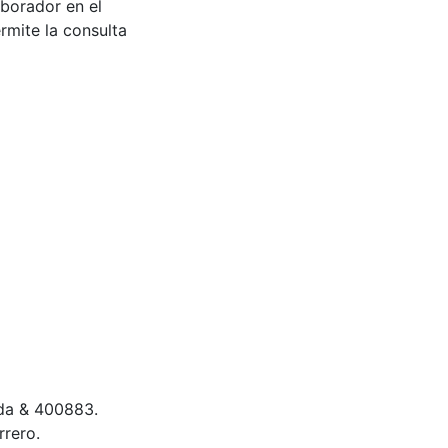
aborador en el
rmite la consulta
eda & 400883.
rero.