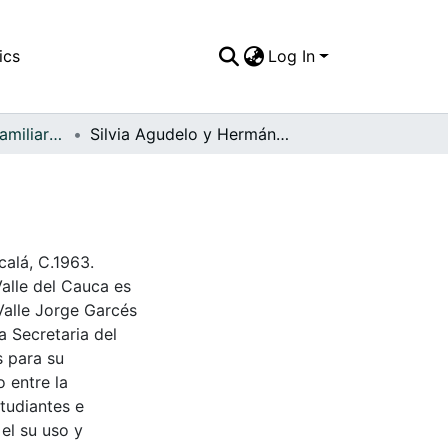
ics
Log In
APFFVC - Fotos Familiares - Patrimonial
Silvia Agudelo y Hermán Sepulveda
calá, C.1963.
Valle del Cauca es
Valle Jorge Garcés
a Secretaria del
s para su
 entre la
tudiantes e
 el su uso y