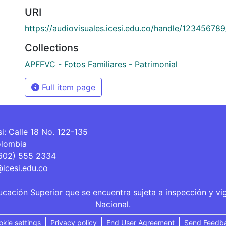
URI
https://audiovisuales.icesi.edu.co/handle/12345678
Collections
APFFVC - Fotos Familiares - Patrimonial
Full item page
si: Calle 18 No. 122-135
olombia
(602) 555 2334
@icesi.edu.co
ucación Superior que se encuentra sujeta a inspección y vi
Nacional.
okie settings
Privacy policy
End User Agreement
Send Feedb