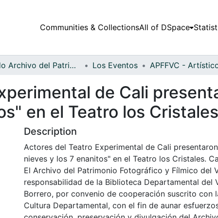
Communities & Collections
All of DSpace
Statist
Fondo Archivo del Patrimonio Fotográfico y Fílmico del Valle del Cauca
Los Eventos
xperimental de Cali present
os" en el Teatro los Cristale
Description
Actores del Teatro Experimental de Cali presentaron
nieves y los 7 enanitos" en el Teatro los Cristales. Cal
El Archivo del Patrimonio Fotográfico y Fílmico del 
responsabilidad de la Biblioteca Departamental del 
Borrero, por convenio de cooperación suscrito con l
Cultura Departamental, con el fin de aunar esfuerzo
conservación, preservación y divulgación del Archivo