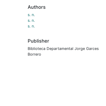
Authors
s. n.
s. n.
s. n.
Publisher
Biblioteca Departamental Jorge Garces
Borrero