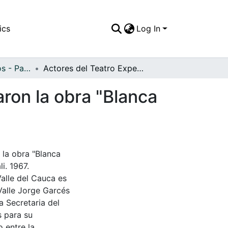
ics
Log In
APFFVC - Artísticos - Patrimonial
Actores del Teatro Experimental de Cali presentaron la obra "Blanca nieves y los 7 enanitos" en el Teatro los Cristales
aron la obra "Blanca
s
 la obra "Blanca
i. 1967.
Valle del Cauca es
Valle Jorge Garcés
a Secretaria del
s para su
 entre la