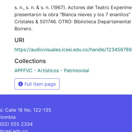
s. n., s. n. & s. n. (1967). Actores del Teatro Experime
presentaron la obra "Blanca nieves y los 7 enanitos" 
Cristales & 501746. OTRO: Biblioteca Departamental
Borrero.
URI
https://audiovisuales.icesi.edu.co/handle/12345678
Collections
APFFVC - Artísticos - Patrimonial
Full item page
si: Calle 18 No. 122-135
olombia
(602) 555 2334
@icesi.edu.co