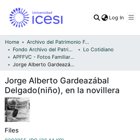
(curren
Log In
Communities & Collec
All of DSpace
Home
Archivo del Patrimonio Fotográfico y Fílmico del Valle del Cauca
Fondo Archivo del Patrimonio Fotográfico y Fílmico del Valle del Cauca
Lo Cotidiano
Statistics
APFFVC - Fotos Familiares - Patrimonial
Jorge Alberto Gardeazábal Delgado(niño), en la novillera
Jorge Alberto Gardeazábal
Delgado(niño), en la novillera
Files