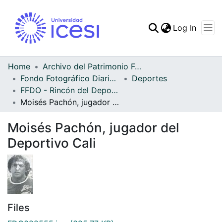
(curren
Log In
Communities & Collec
All of DSpace
Home
Archivo del Patrimonio Fotográfico y Fílmico del Valle del Cauca
Fondo Fotográfico Diario Occidente
Deportes
Statistics
FFDO - Rincón del Deportivo Cali - Patrimonial
Moisés Pachón, jugador del Deportivo Cali
Moisés Pachón, jugador del
Deportivo Cali
Files