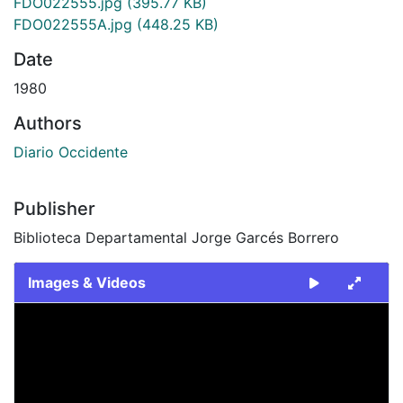
FDO022555.jpg
(395.77 KB)
FDO022555A.jpg
(448.25 KB)
Date
1980
Authors
Diario Occidente
Publisher
Biblioteca Departamental Jorge Garcés Borrero
Images & Videos
Slide 1 of 2