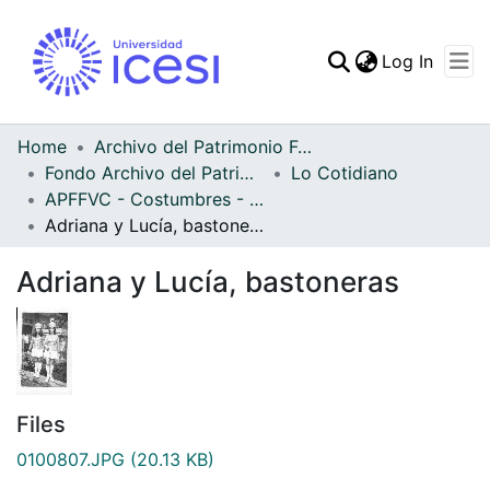
(curren
Log In
Communities & Collec
All of DSpace
Home
Archivo del Patrimonio Fotográfico y Fílmico del Valle del Cauca
Fondo Archivo del Patrimonio Fotográfico y Fílmico del Valle del Cauca
Lo Cotidiano
Statistics
APFFVC - Costumbres - Patrimonial
Adriana y Lucía, bastoneras
Adriana y Lucía, bastoneras
Files
0100807.JPG
(20.13 KB)