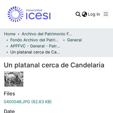
(curren
Log In
Communities & Collec
All of DSpace
Home
Archivo del Patrimonio Fotográfico y Fílmico del Valle del Cauca
Fondo Archivo del Patrimonio Fotográfico y Fílmico del Valle del Cauca
General
Statistics
APFFVC - General - Patrimonial
Un platanal cerca de Candelaria
Un platanal cerca de Candelaria
Files
0400046.JPG
(62.63 KB)
Date