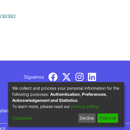
9/30362
Síguenos
We collect and process your personal information for the
following purposes:
Authentication, Preferences,
Acknowledgement and Statistics
.
To learn more, please read our
privacy policy
.
gilancia por parte del Ministerio de Educación
Customize
Decline
That's ok
ack