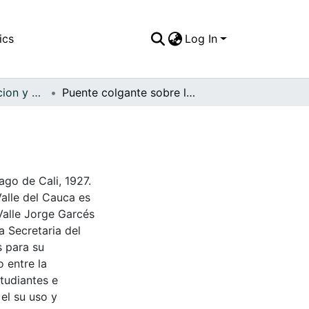
ics
Log In
APFFVC - Recreacion y Paseo - Patrimonial
Puente colgante sobre la loma de los cristales
ago de Cali, 1927.
Valle del Cauca es
Valle Jorge Garcés
a Secretaria del
s para su
 entre la
tudiantes e
 el su uso y