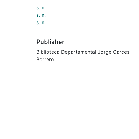
s. n.
s. n.
s. n.
Publisher
Biblioteca Departamental Jorge Garces
Borrero