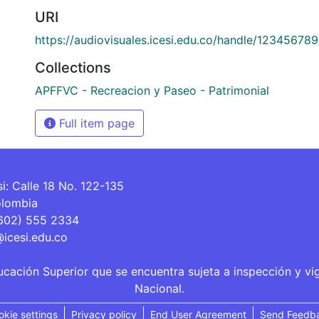
URI
https://audiovisuales.icesi.edu.co/handle/12345678
Collections
APFFVC - Recreacion y Paseo - Patrimonial
Full item page
si: Calle 18 No. 122-135
olombia
(602) 555 2334
@icesi.edu.co
ucación Superior que se encuentra sujeta a inspección y vi
Nacional.
okie settings
Privacy policy
End User Agreement
Send Feedb