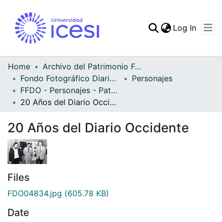
(curren
Log In
Communities & Collec
All of DSpace
Home
Archivo del Patrimonio Fotográfico y Fílmico del Valle del Cauca
Fondo Fotográfico Diario Occidente
Personajes
Statistics
FFDO - Personajes - Patrimonial
20 Años del Diario Occidente
20 Años del Diario Occidente
Files
FDO04834.jpg
(605.78 KB)
Date