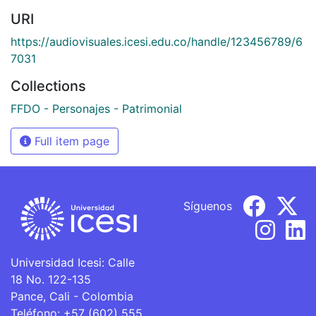
URI
https://audiovisuales.icesi.edu.co/handle/123456789/6
7031
Collections
FFDO - Personajes - Patrimonial
Full item page
Síguenos
Universidad Icesi: Calle
18 No. 122-135
Pance, Cali - Colombia
Teléfono: +57 (602) 555