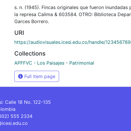
s. n. (1945). Fincas originales que fueron inundadas
la represa Calima & 603584. OTRO: Biblioteca Depa
Garces Borrero.
URI
https://audiovisuales.icesi.edu.co/handle/12345678
Collections
APFFVC - Los Paisajes - Patrimonial
Full item page
si: Calle 18 No. 122-135
olombia
(602) 555 2334
@icesi.edu.co