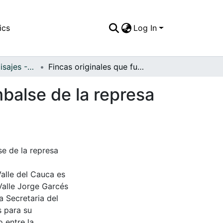
ics
Log In
APFFVC - Los Paisajes - Patrimonial
Fincas originales que fueron inundadas por el embalse de la represa Calima
mbalse de la represa
se de la represa
Valle del Cauca es
Valle Jorge Garcés
a Secretaria del
s para su
 entre la