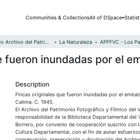
Communities & Collections
All of DSpace
Statist
Fondo Archivo del Patrimonio Fotográfico y Fílmico del Valle del Cauca
La Naturaleza
e fueron inundadas por el e
Description
Fincas originales que fueron inundadas por el embal
Calima. C. 1945.
El Archivo del Patrimonio Fotográfico y Fílmico del 
responsabilidad de la Biblioteca Departamental del 
Borrero, por convenio de cooperación suscrito con l
Cultura Departamental, con el fin de aunar esfuerzo
conservación, preservación y divulgación del Archivo