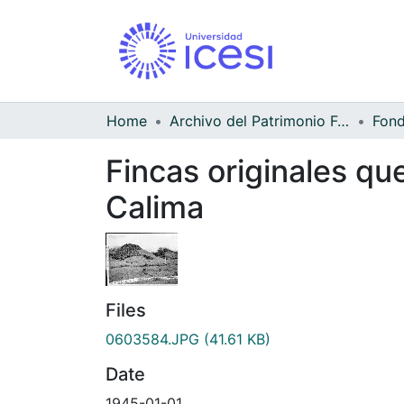
Home
Archivo del Patrimonio Fotográfico y Fílmico del Valle del Cauca
Fincas originales qu
Calima
Files
0603584.JPG
(41.61 KB)
Date
1945-01-01