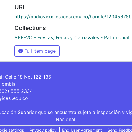
URI
https://audiovisuales.icesi.edu.co/handle/12345678
Collections
APFFVC - Fiestas, Ferias y Carnavales - Patrimonial
Full item page
si: Calle 18 No. 122-135
olombia
(602) 555 2334
@icesi.edu.co
ucación Superior que se encuentra sujeta a inspección y vi
Nacional.
okie settings
Privacy policy
End User Agreement
Send Feedb