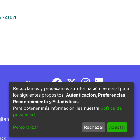
9/34651
Síguenos
Recopilamos y procesamos su información personal para
los siguientes propósitos:
Autenticación, Preferencias,
Reconocimiento y Estadísticas
.
Para obtener más información, lea nuestra
política de
privacidad
.
gilancia por parte del Ministerio de Educación
Personalizar
Rechazar
Aceptar
ack