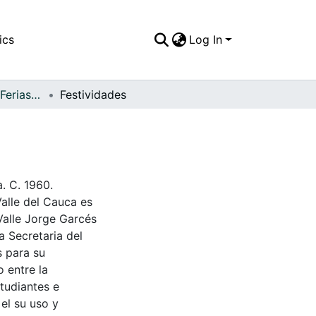
ics
Log In
APFFVC - Fiestas, Ferias y Carnavales - Patrimonial
Festividades
a. C. 1960.
Valle del Cauca es
Valle Jorge Garcés
a Secretaria del
s para su
 entre la
tudiantes e
 el su uso y