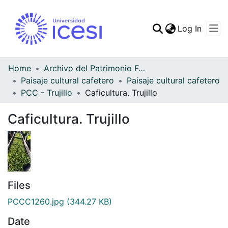
(curren
Log In
Communities & Collec
All of DSpace
Home
Archivo del Patrimonio Fotográfico y Fílmico del Valle del Cauca
Paisaje cultural cafetero
Paisaje cultural cafetero
Statistics
PCC - Trujillo
Caficultura. Trujillo
Caficultura. Trujillo
Files
PCCC1260.jpg
(344.27 KB)
Date