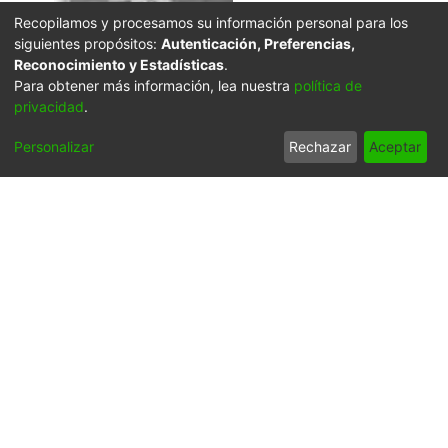
Recopilamos y procesamos su información personal para los
siguientes propósitos:
Autenticación, Preferencias,
Reconocimiento y Estadísticas
.
Para obtener más información, lea nuestra
política de
privacidad
.
Personalizar
Rechazar
Aceptar
Click on the image to open the gallery.
Citation
s. n., s. n. & s. n. (1960). La bicicleta también ha sido
utilizada por los lugareños para realizar paseos al
campo & 601036. BUGALAGRANDE: Biblioteca
Departamental Jorge Garces Borrero.
URI
https://audiovisuales.icesi.edu.co/handle/123456789/2
4689
Collections