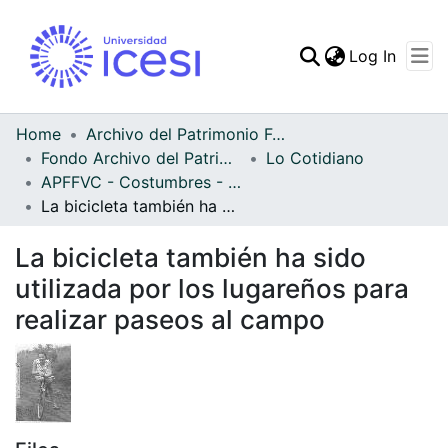
(curren
Log In
Communities & Collec
All of DSpace
Home
Archivo del Patrimonio Fotográfico y Fílmico del Valle del Cauca
Fondo Archivo del Patrimonio Fotográfico y Fílmico del Valle del Cauca
Lo Cotidiano
Statistics
APFFVC - Costumbres - Patrimonial
La bicicleta también ha sido utilizada por los lugareños para realizar paseos al campo
La bicicleta también ha sido
utilizada por los lugareños para
realizar paseos al campo