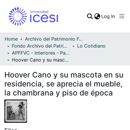
(curren
Log In
Communities & Collec
All of DSpace
Home
Archivo del Patrimonio Fotográfico y Fílmico del Valle del Cauca
Fondo Archivo del Patrimonio Fotográfico y Fílmico del Valle del Cauca
Lo Cotidiano
Statistics
APFFVC - Interiores - Patrimonial
Hoover Cano y su mascota en su residencia, se aprecia el mueble, la chambrana y piso de época
Hoover Cano y su mascota en su
residencia, se aprecia el mueble,
la chambrana y piso de época