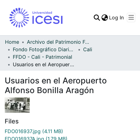
(curren
Log In
Communities & Collec
All of DSpace
Home
Archivo del Patrimonio Fotográfico y Fílmico del Valle del Cauca
Fondo Fotográfico Diario Occidente
Cali
Statistics
FFDO - Cali - Patrimonial
Usuarios en el Aeropuerto Alfonso Bonilla Aragón
Usuarios en el Aeropuerto
Alfonso Bonilla Aragón
Files
FDO016937.jpg
(4.11 MB)
FDO016937A.jpg
(1.79 MB)