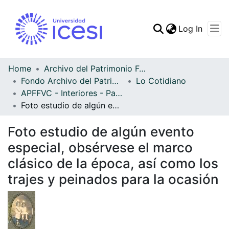
(curren
Log In
Communities & Collec
All of DSpace
Home
Archivo del Patrimonio Fotográfico y Fílmico del Valle del Cauca
Fondo Archivo del Patrimonio Fotográfico y Fílmico del Valle del Cauca
Lo Cotidiano
Statistics
APFFVC - Interiores - Patrimonial
Foto estudio de algún evento especial, obsérvese el marco clásico de la época, así como los trajes y peinados para la ocasión
Foto estudio de algún evento
especial, obsérvese el marco
clásico de la época, así como los
trajes y peinados para la ocasión