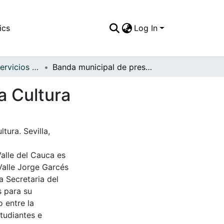
ics
Log In
APFFVC - Los Servicios Públicos - Patrimonial
Banda municipal de presentación en la Casa de la Cultura
a Cultura
tura. Sevilla,
Valle del Cauca es
Valle Jorge Garcés
a Secretaria del
s para su
 entre la
tudiantes e