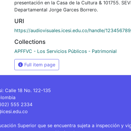
presentación en la Casa de la Cultura & 101755. SEV
Departamental Jorge Garces Borrero.
URI
https://audiovisuales.icesi.edu.co/handle/12345678
Collections
APFFVC - Los Servicios Públicos - Patrimonial
Full item page
si: Calle 18 No. 122-135
olombia
(602) 555 2334
@icesi.edu.co
ucación Superior que se encuentra sujeta a inspección y vi