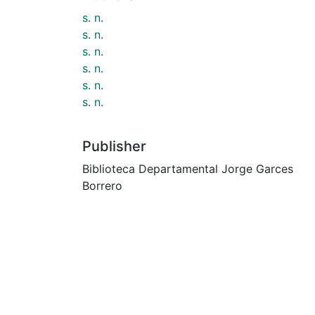
s. n.
s. n.
s. n.
s. n.
s. n.
s. n.
Publisher
Biblioteca Departamental Jorge Garces
Borrero