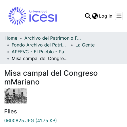
(curren
Log In
Communities & Collec
All of DSpace
Home
Archivo del Patrimonio Fotográfico y Fílmico del Valle del Cauca
Fondo Archivo del Patrimonio Fotográfico y Fílmico del Valle del Cauca
La Gente
Statistics
APFFVC - El Pueblo - Patrimonial
Misa campal del Congreso mMariano
Misa campal del Congreso
mMariano
Files
0600825.JPG
(41.75 KB)