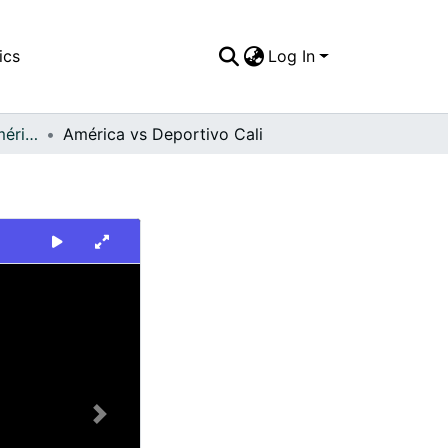
ics
Log In
FFDO - Rincón del América - Patrimonial
América vs Deportivo Cali
Next