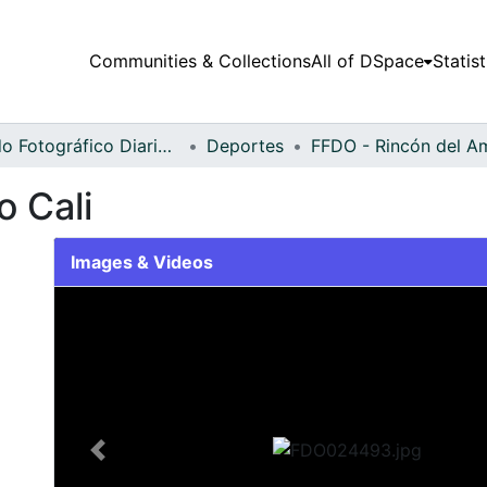
Communities & Collections
All of DSpace
Statist
Fondo Fotográfico Diario Occidente
Deportes
o Cali
Images & Videos
Slide 1 of 2
Previous