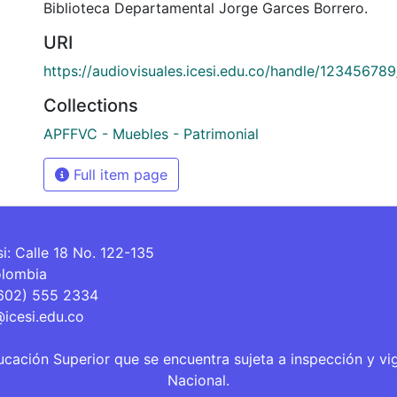
Biblioteca Departamental Jorge Garces Borrero.
URI
https://audiovisuales.icesi.edu.co/handle/12345678
Collections
APFFVC - Muebles - Patrimonial
Full item page
si: Calle 18 No. 122-135
olombia
(602) 555 2334
@icesi.edu.co
ucación Superior que se encuentra sujeta a inspección y vi
Nacional.