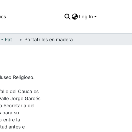
ics
Log In
APFFVC - Muebles - Patrimonial
Portatriles en madera
useo Religioso.
Valle del Cauca es
Valle Jorge Garcés
a Secretaria del
s para su
 entre la
tudiantes e