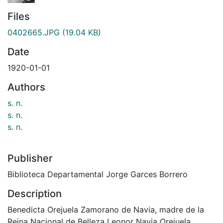
Files
0402665.JPG
(19.04 KB)
Date
1920-01-01
Authors
s. n.
s. n.
s. n.
Publisher
Biblioteca Departamental Jorge Garces Borrero
Description
Benedicta Orejuela Zamorano de Navia, madre de la
Reina Nacional de Belleza Leonor Navia Orejuela.