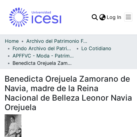
(curren
Log In
Communities & Collec
All of DSpace
Home
Archivo del Patrimonio Fotográfico y Fílmico del Valle del Cauca
Fondo Archivo del Patrimonio Fotográfico y Fílmico del Valle del Cauca
Lo Cotidiano
Statistics
APFFVC - Moda - Patrimonial
Benedicta Orejuela Zamorano de Navia, madre de la Reina Nacional de Belleza Leonor Navia Orejuela
Benedicta Orejuela Zamorano de
Navia, madre de la Reina
Nacional de Belleza Leonor Navia
Orejuela