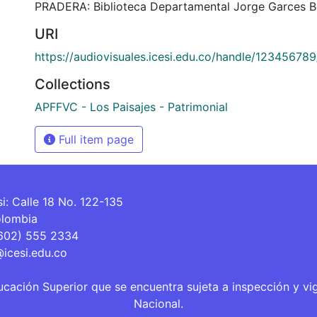
PRADERA: Biblioteca Departamental Jorge Garces B
URI
https://audiovisuales.icesi.edu.co/handle/12345678
Collections
APFFVC - Los Paisajes - Patrimonial
Full item page
si: Calle 18 No. 122-135
olombia
(602) 555 2334
@icesi.edu.co
ucación Superior que se encuentra sujeta a inspección y vi
Nacional.