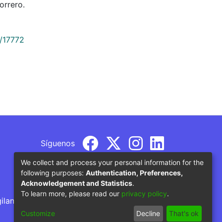
orrero.
9/17772
Síguenos
We collect and process your personal information for the
following purposes:
Authentication, Preferences,
Acknowledgement and Statistics
.
To learn more, please read our
privacy policy
.
gilancia por parte del Ministerio de Educación
Customize
Decline
That's ok