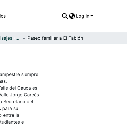
ics
Log In
APFFVC - Los Paisajes - Patrimonial
Paseo familiar a El Tablón
 campestre siempre
nas.
Valle del Cauca es
Valle Jorge Garcés
a Secretaria del
s para su
 entre la
tudiantes e