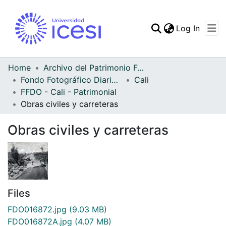
(curren
Log In
Communities & Collec
All of DSpace
Home
Archivo del Patrimonio Fotográfico y Fílmico del Valle del Cauca
Fondo Fotográfico Diario Occidente
Cali
Statistics
FFDO - Cali - Patrimonial
Obras civiles y carreteras
Obras civiles y carreteras
Files
FDO016872.jpg
(9.03 MB)
FDO016872A.jpg
(4.07 MB)