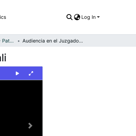
ics
Log In
FFDO - Personajes - Patrimonial
Audiencia en el Juzgado Séptimo Superior de Cali
li
Next