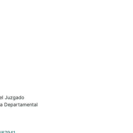
 el Juzgado
eca Departamental
9/67941