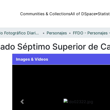
Communities & Collections
All of DSpace
Statist
Fondo Fotográfico Diario Occidente
Personajes
gado Séptimo Superior de Ca
Images & Videos
Slide 1 of 1
Previous