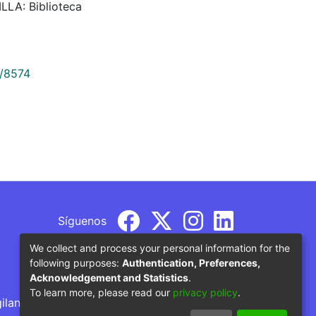
ILLA: Biblioteca
9/8574
Síguenos
We collect and process your personal information for the
following purposes:
Authentication, Preferences,
Acknowledgement and Statistics
.
To learn more, please read our
privacy policy
.
gilancia por parte del Ministerio de Educación