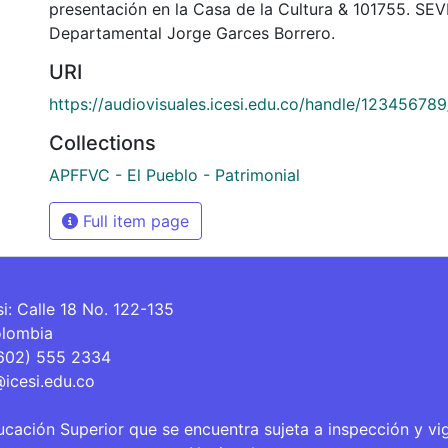
presentación en la Casa de la Cultura & 101755. SEV
Departamental Jorge Garces Borrero.
URI
https://audiovisuales.icesi.edu.co/handle/12345678
Collections
APFFVC - El Pueblo - Patrimonial
Full item page
si: Calle 18 No. 122-135
olombia
(602) 555 2334
@icesi.edu.co
ucación Superior que se encuentra sujeta a inspección y vi