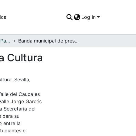
ics
Log In
APFFVC - El Pueblo - Patrimonial
Banda municipal de presentación en la Casa de la Cultura
a Cultura
tura. Sevilla,
Valle del Cauca es
Valle Jorge Garcés
a Secretaria del
s para su
 entre la
tudiantes e