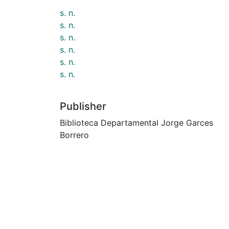
s. n.
s. n.
s. n.
s. n.
s. n.
s. n.
Publisher
Biblioteca Departamental Jorge Garces
Borrero